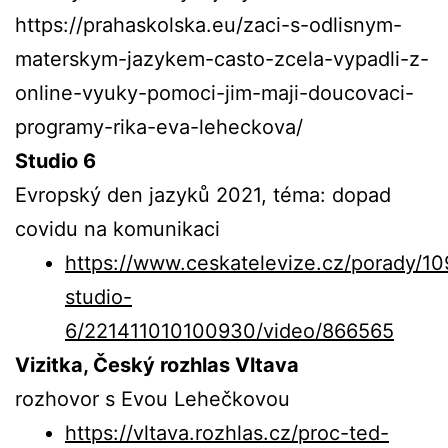
https://prahaskolska.eu/zaci-s-odlisnym-
materskym-jazykem-casto-zcela-vypadli-z-
online-vyuky-pomoci-jim-maji-doucovaci-
programy-rika-eva-leheckova/
Studio 6
Evropský den jazyků 2021, téma: dopad
covidu na komunikaci
https://www.ceskatelevize.cz/porady/1
studio-
6/221411010100930/video/866565
Vizitka, Český rozhlas Vltava
rozhovor s Evou Lehečkovou
https://vltava.rozhlas.cz/proc-ted-