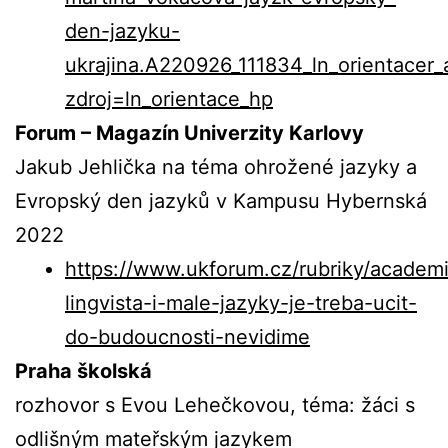
den-jazyku-
ukrajina.A220926_111834_ln_orientacer_
zdroj=ln_orientace_hp
Forum – Magazín Univerzity Karlovy
Jakub Jehlička na téma ohrožené jazyky a
Evropský den jazyků v Kampusu Hybernská
2022
https://www.ukforum.cz/rubriky/academ
lingvista-i-male-jazyky-je-treba-ucit-
do-budoucnosti-nevidime
Praha školská
rozhovor s Evou Lehečkovou, téma: žáci s
odlišným mateřským jazykem