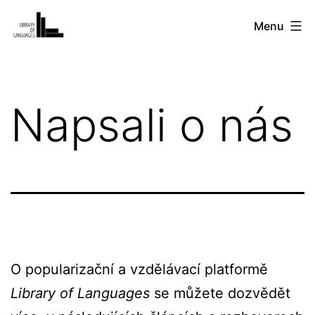
Přejít
Library
Menu
k
of
obsahu
Languages
/
Napsali o nás
Knihovna
řečí
O popularizační a vzdělávací platformě
Library of Languages
se můžete dozvědět