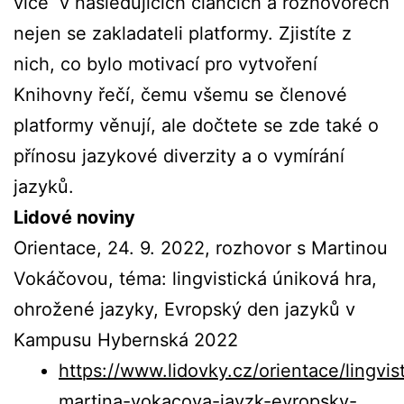
více v následujících článcích a rozhovorech
nejen se zakladateli platformy. Zjistíte z
nich, co bylo motivací pro vytvoření
Knihovny řečí, čemu všemu se členové
platformy věnují, ale dočtete se zde také o
přínosu jazykové diverzity a o vymírání
jazyků.
Lidové noviny
Orientace, 24. 9. 2022, rozhovor s Martinou
Vokáčovou, téma: lingvistická úniková hra,
ohrožené jazyky, Evropský den jazyků v
Kampusu Hybernská 2022
https://www.lidovky.cz/orientace/lingvis
martina-vokacova-jayzk-evropsky-