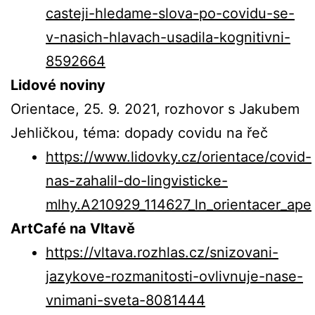
casteji-hledame-slova-po-covidu-se-
v-nasich-hlavach-usadila-kognitivni-
8592664
Lidové noviny
Orientace, 25. 9. 2021, rozhovor s Jakubem
Jehličkou, téma: dopady covidu na řeč
https://www.lidovky.cz/orientace/covid-
nas-zahalil-do-lingvisticke-
mlhy.A210929_114627_ln_orientacer_ape
ArtCafé na Vltavě
https://vltava.rozhlas.cz/snizovani-
jazykove-rozmanitosti-ovlivnuje-nase-
vnimani-sveta-8081444